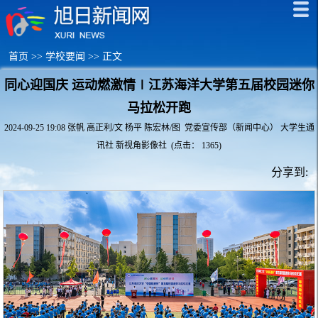
首页
>>
学校要闻
>> 正文
同心迎国庆 运动燃激情∣江苏海洋大学第五届校园迷你
马拉松开跑
2024-09-25 19:08 张帆 高正利/文 杨平 陈宏林/图 党委宣传部（新闻中心） 大学生通
讯社 新视角影像社 (点击：
1365
)
分享到: