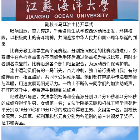
副校长
马廷淮主持开幕式
唱响国歌，奋力奔跑，千余名师生从学校西运动场出发，环绕校
园，以积极向上的奋斗精神，共同迎接中华人民共和国75周年华诞的到
来。
比赛分教工和学生两个竞赛组，分别按照规定的比赛路线进行，参
赛师生在各检查点集齐不同颜色手环后通过终点视为完成比赛，用时少
者则名次靠前。比赛沿途各个部门相互配合，为运动员们保驾护航。
途中运动员们有的一马当先，奋力冲刺，独自前行挑战自我；有的
结伴而行，相互鼓励，共同享受运动乐趣。他们都在奔跑中传递着热情
与温暖，用速度展现阳光活力。一路上不断传来同学们的加油助威声，
在阵阵欢呼中，参赛选手相继到达终点。
经过激烈角逐，文法学院杨晔和仝鑫源分别以21分10秒和41分58秒
的成绩夺得学生男、女组第一名；文法学院姜云鹏和机械工程学院苑世
平分别以16分09秒和19分17秒的成绩夺得教工男、女组第一名。副校长
金芙蓉、朱国军、郑利军和张元良分别为各组别的前三名颁发了奖杯、
证书和奖品。