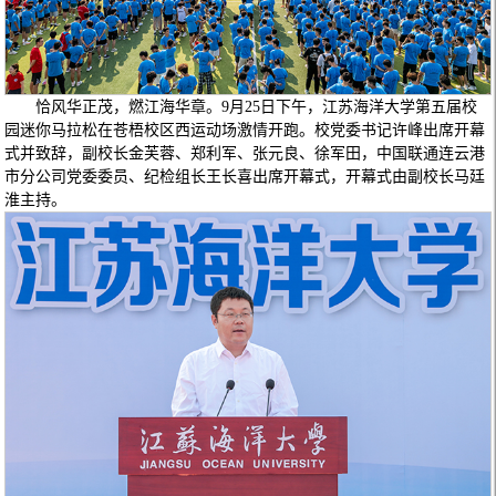
恰风华正茂，燃江海华章。9月25日下午，江苏海洋大学第五届校
园迷你马拉松在苍梧校区西运动场激情开跑。校党委书记许峰出席开幕
式并致辞，副校长金芙蓉、郑利军、张元良、徐军田，中国联通连云港
市分公司党委委员、纪检组长王长喜出席开幕式，开幕式由副校长马廷
淮主持。