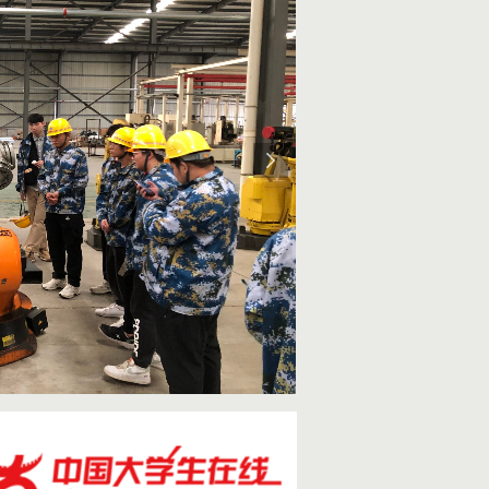
打造“蓝色思政”品
系
海洋兴则国家兴，海
以建设海洋强国、海
树人根本任务，把“具
国情怀的复合应用型人
位，结合学校的学科
元素，着力打造“蓝色
实践体系、文化体系 
养全过程，“学海、知
人氛围逐渐浓郁，复合
阅读全文>>