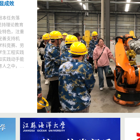
魂育人“新
领航1231
监考老师，考
答题。这是学
场，诚信考场
师只负责收发
仅仅是对同学
的考验。”班
信考试不仅是
式的...