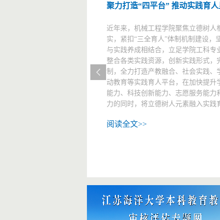
用好学生评价“指挥棒”，奏响铸
强音”
近日，学校各门课程期末考试陆续开始，
班《计算机网络》课程考场却见不到
场秩序井然，学生们全神贯注、专心
校今年试点开设的“无人监考”诚信考
内并没有老师监督考试纪律，监考老
试卷和流动巡考。“这次诚信考试不
们学习成果的检验，更是对道德品质
主任孙士生老师认为，“无人监考”诚
考试形式的变革，也是育人理念和育人方
阅读全文>>