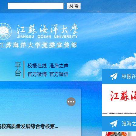
平
校报在线
淮海之声
台
官方微博
官方微信
校报
淮海
校高质量发展综合考核第...