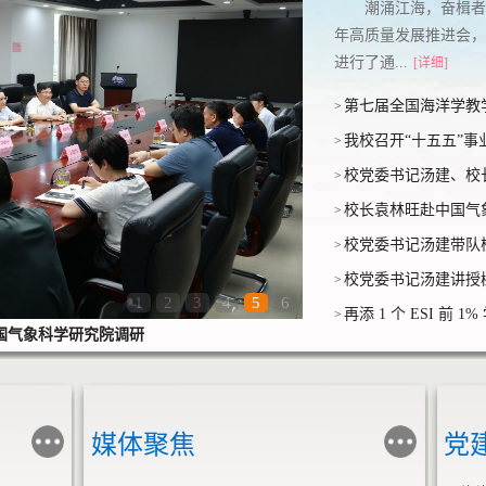
潮涌江海，奋楫者先
年高质量发展推进会，
进行了通...
[详细]
第七届全国海洋学教
>
我校召开“十五五”
>
校党委书记汤建、校长
>
校长袁林旺赴中国气
>
校党委书记汤建带队
>
校党委书记汤建讲授树
>
1
2
3
4
5
6
再添 1 个 ESI 前 1
>
队检查防汛防台风工作
媒体聚焦
党