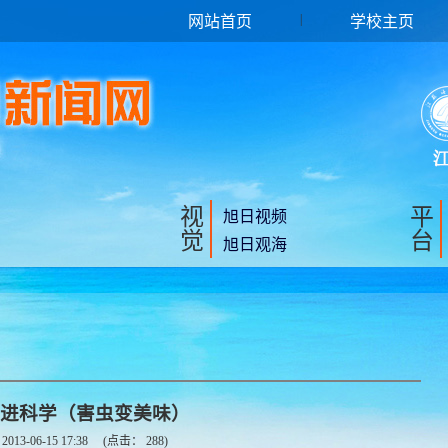
|
网站首页
学校主页
视
平
旭日视频
觉
台
旭日观海
进科学（害虫变美味）
2013-06-15 17:38
(点击：
288
)