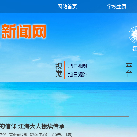
|
网站首页
学校主页
视
平
旭日视频
觉
台
旭日观海
的信仰 江海大人接续传承
7:08
党委宣传部（新闻中心）
(点击：
155
)