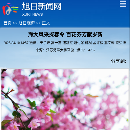
首页
>>
旭日观海
>> 正文
海大风来探春令 百花芬芳献岁新
2025-04-10 14:57 摄影：王子浩 高一嘉 钮晟杰 潘付琴 韩枫 孟许毅 郝文翰 钦弘涛
来源：江苏海洋大学官微 (点击：
423
)
分享到: